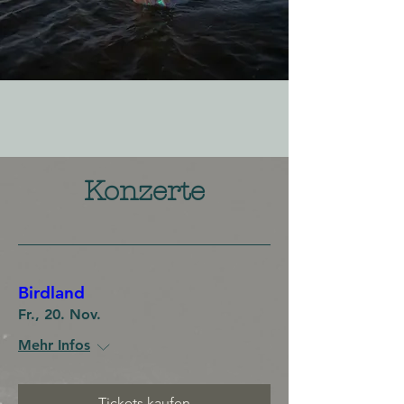
Konzerte
Birdland
Fr., 20. Nov.
Mehr Infos
Tickets kaufen