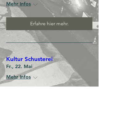
Mehr Infos
Erfahre hier mehr.
Kultur Schusterei
Fr., 22. Mai
Mehr Infos
Details
more to come...